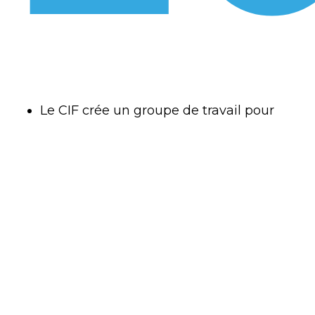
Le CIF crée un groupe de travail pour
améliorer la propreté de la Zone Cargo
DÉPOSER UNE OFFRE
ADHÉRER
en zone réservée (CDG).