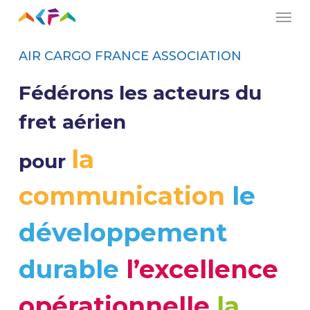
Men
Skip
to
main
AIR CARGO FRANCE ASSOCIATION
content
Fédérons les acteurs du
fret aérien
la
pour
communication
le
développement
durable
l’excellence
opérationnelle
la