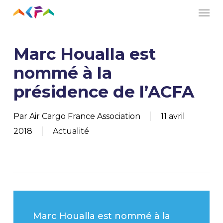
Men
Skip
to
main
Marc Houalla est
content
nommé à la
présidence de l’ACFA
Par
Air Cargo France Association
11 avril
2018
Actualité
Marc Houalla est nommé à la