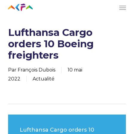
Men
Skip
to
main
Lufthansa Cargo
content
orders 10 Boeing
freighters
Par
François Dubois
10 mai
2022
Actualité
Lufthansa Cargo orders 10